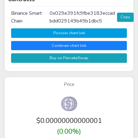
Binance Smart
0x029e391fc9fbe3183eccad
Copy
Chain
bdd029149b49b1dbc5
Poocoin chart link
Coinbrain chart link
Buy on PancakeSwap
Price
$
0.00000000000001
(0.00%)