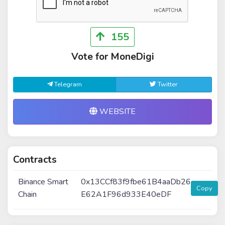
155
Vote for MoneDigi
Telegram
Twitter
WEBSITE
Contracts
Binance Smart
0x13CCf83f9fbe61B4aaDb26
Copy
Chain
E62A1F96d933E40eDF