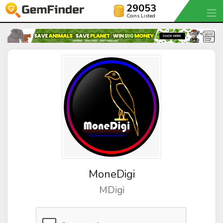
29053
Coins Listed
MoneDigi
MDigi