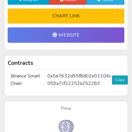
Telegram
Reddit
Twitter
CHART LINK
WEBSITE
Contracts
Binance Smart
0x5e7632d95f8d02e01104c
Copy
Chain
059a7cf22253a252283
Price