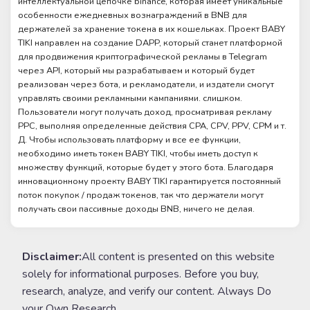
интеллектуальной цепочке binance, которая имеет уникальные
особенности ежедневных вознаграждений в BNB для
держателей за хранение токена в их кошельках. Проект BABY
TIKI направлен на создание DAPP, который станет платформой
для продвижения криптографической рекламы в Telegram
через API, который мы разрабатываем и который будет
реализован через бота, и рекламодатели, и издатели смогут
управлять своими рекламными кампаниями. слишком.
Пользователи могут получать доход, просматривая рекламу
PPC, выполняя определенные действия CPA, CPV, PPV, CPM и т.
Д. Чтобы использовать платформу и все ее функции,
необходимо иметь токен BABY TIKI, чтобы иметь доступ к
множеству функций, которые будет у этого бота. Благодаря
инновационному проекту BABY TIKI гарантируется постоянный
поток покупок / продаж токенов, так что держатели могут
получать свои пассивные доходы BNB, ничего не делая.
Disclaimer:
All content is presented on this website
solely for informational purposes. Before you buy,
research, analyze, and verify our content. Always Do
your Own Research.