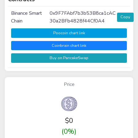
Binance Smart
0x9F7FAbf7b3b53B8ca1cAC
Copy
Chain
30a2BFb4828f44Cf0A4
Poocoin chart link
Coinbrain chart link
Buy on PancakeSwap
Price
$
0
(0%)